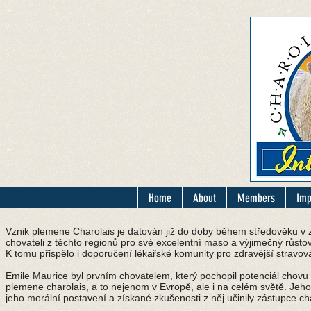
Home
About
Members
Imp
Vznik plemene Charolais je datován již do doby během středověku v 
chovateli z těchto regionů pro své excelentní maso a výjimečný růstový 
K tomu přispělo i doporučení lékařské komunity pro zdravější stravov
Emile Maurice byl prvním chovatelem, který pochopil potenciál chovu
plemene charolais, a to nejenom v Evropě, ale i na celém světě. Jeho
jeho morální postavení a získané zkušenosti z něj učinily zástupce c