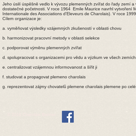
Jeho úsilí úspěšně vedlo k vývozu plemenných zvířat do řady zemí a
dostatečné početnosti. V roce 1964 Emile Maurice navrhl vytvoření 
Internationale des Associations d'Eleveurs de Charolais). V roce 199
Cílem organizace je:
a. vyměňovat výsledky vzájemných zkušeností v oblasti chovu
b. harmonizovat pracovní metody v oblasti selekce
c. podporovat výměnu plemenných zvířat
d. spolupracovat s organizacemi pro vědu a výzkum ve všech zemích
e. centralizovat vzájemnou informovanost a šířit ji
f. studovat a propagovat plemeno charolais
g. reprezentovat zájmy chovatelů plemene charolais plemene po cel
© 2016 Charolais Banner